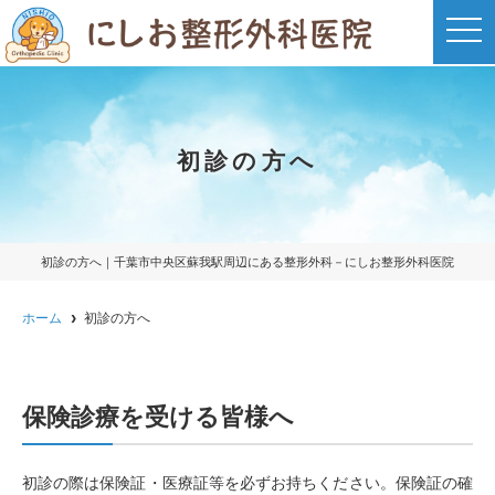
t
o
g
g
l
e
n
a
初診の方へ
v
i
g
a
t
i
o
初診の方へ｜千葉市中央区蘇我駅周辺にある整形外科－にしお整形外科医院
n
ホーム
初診の方へ
保険診療を受ける皆様へ
初診の際は保険証・医療証等を必ずお持ちください。保険証の確