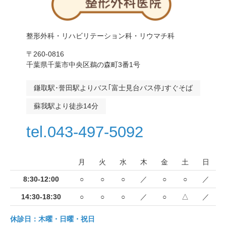
整形外科・リハビリテーション科・リウマチ科
〒260-0816
千葉県千葉市中央区鵜の森町3番1号
鎌取駅･誉田駅よりバス｢富士見台バス停｣すぐそば
蘇我駅より徒歩14分
tel.043-497-5092
月
火
水
木
金
土
日
8:30-12:00
○
○
○
／
○
○
／
14:30-18:30
○
○
○
／
○
△
／
休診日：木曜・日曜・祝日